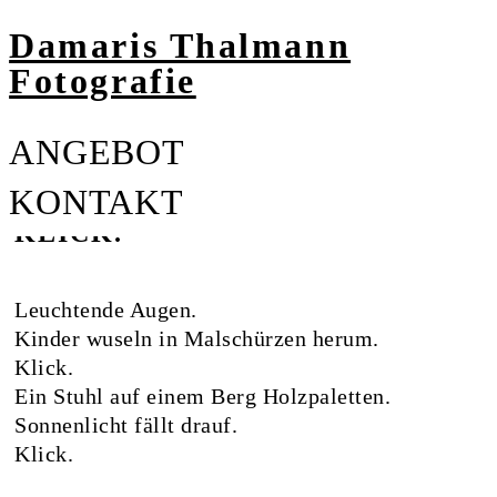
Damaris Thalmann
Fotografie
ANGEBOT
KONTAKT
KLICK.
E-MAIL
+41 79 265 01 45
Leuchtende Augen.
WALLSTRASSE 12
Kinder wuseln in Malschürzen herum.
CH-4051 BASEL
Klick.
Ein Stuhl auf einem Berg Holzpaletten.
INSTAGRAM
Sonnenlicht fällt drauf.
Klick.